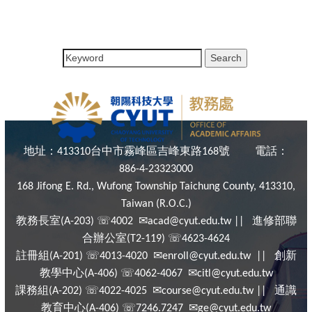
地址：
台中市霧峰區吉峰東路
號
電話：
413310
168
886-4-23323000
168 Jifong E. Rd., Wufong Township Taichung County, 413310,
Taiwan (R.O.C.)
教務長室
☏
✉
進修部聯
(A-203)
4002
acad@cyut.edu.tw ||
合辦公室
☏
(T2-119)
4623-4624
註冊組
☏
✉
創新
(A-201)
4013-4020
enroll@cyut.edu.tw ||
教學中心
☏
✉
(A-406)
4062-4067
citl@cyut.edu.tw
課務組
☏
✉
通識
(A-202)
4022-4025
course@cyut.edu.tw ||
教育中心
☏
✉
(A-406)
7246.7247
ge@cyut.edu.tw