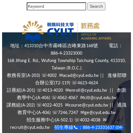
地址：
台中市霧峰區吉峰東路
號
電話：
413310
168
886-4-23323000
168 Jifong E. Rd., Wufong Township Taichung County, 413310,
Taiwan (R.O.C.)
教務長室
☏
✉
進修部聯
(A-203)
4002
acad@cyut.edu.tw ||
合辦公室
☏
(T2-119)
4623-4624
註冊組
☏
✉
創新
(A-201)
4013-4020
enroll@cyut.edu.tw ||
教學中心
☏
✉
(A-406)
4062-4067
citl@cyut.edu.tw
課務組
☏
✉
通識
(A-202)
4022-4025
course@cyut.edu.tw ||
教育中心
☏
✉
(A-406)
7246.7247
ge@cyut.edu.tw
招生服務中心
☏
✉
(A-502.1)
4032-4038
招生專線
📞
：
recruit@cyut.edu.tw
886-4-23331637 (04-