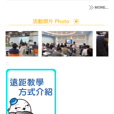
MORE...
:::