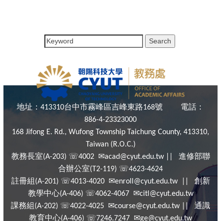
地址：
台中市霧峰區吉峰東路
號
電話：
413310
168
886-4-23323000
168 Jifong E. Rd., Wufong Township Taichung County, 413310,
Taiwan (R.O.C.)
教務長室
☏
✉
進修部聯
(A-203)
4002
acad@cyut.edu.tw ||
合辦公室
☏
(T2-119)
4623-4624
註冊組
☏
✉
創新
(A-201)
4013-4020
enroll@cyut.edu.tw ||
教學中心
☏
✉
(A-406)
4062-4067
citl@cyut.edu.tw
課務組
☏
✉
通識
(A-202)
4022-4025
course@cyut.edu.tw ||
教育中心
☏
✉
(A-406)
7246.7247
ge@cyut.edu.tw