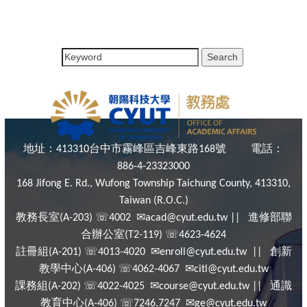
地址：
台中市霧峰區吉峰東路
號
電話：
413310
168
886-4-23323000
168 Jifong E. Rd., Wufong Township Taichung County, 413310,
Taiwan (R.O.C.)
教務長室
☏
✉
進修部聯
(A-203)
4002
acad@cyut.edu.tw ||
合辦公室
☏
(T2-119)
4623-4624
註冊組
☏
✉
創新
(A-201)
4013-4020
enroll@cyut.edu.tw ||
教學中心
☏
✉
(A-406)
4062-4067
citl@cyut.edu.tw
課務組
☏
✉
通識
(A-202)
4022-4025
course@cyut.edu.tw ||
教育中心
☏
✉
(A-406)
7246.7247
ge@cyut.edu.tw