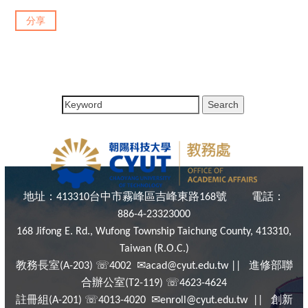
分享
地址：
台中市霧峰區吉峰東路
號
電話：
413310
168
886-4-23323000
168 Jifong E. Rd., Wufong Township Taichung County, 413310,
Taiwan (R.O.C.)
教務長室
☏
✉
進修部聯
(A-203)
4002
acad@cyut.edu.tw ||
合辦公室
☏
(T2-119)
4623-4624
註冊組
☏
✉
創新
(A-201)
4013-4020
enroll@cyut.edu.tw ||