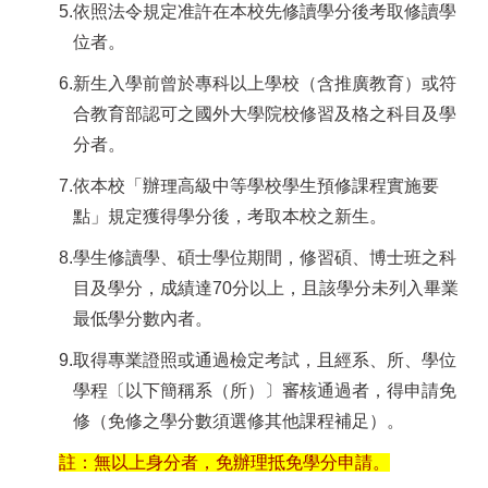
5.
依照法令規定准許在本校先修讀學分後考取修讀學
位者。
6.
新生入學前曾於專科以上學校（含推廣教育）或符
合教育部認可之國外大學院校修習及格之科目及學
分者。
7.
依本校「辦理高級中等學校學生預修課程實施要
點」規定獲得學分後，考取本校之新生。
8.
學生修讀學、碩士學位期間，修習碩、博士班之科
目及學分，成績達
70
分以上，且該學分未列入畢業
最低學分數內者。
9.
取得專業證照或通過檢定考試，且經系、所、學位
學程〔以下簡稱系（所）〕審核通過者，得申請免
修（免修之學分數須選修其他課程補足）。
註：無以上身分者，免辦理抵免學分申請。