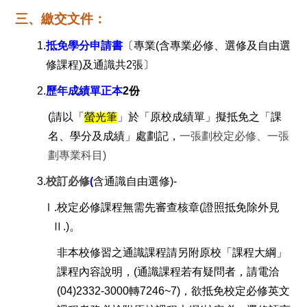
三、繳交文件：
1.
抵免學分申請書
〔專業
(
含專業必修、選修及自由選
修課程
)
及通識共
2
張〕
2.
歷年成績單正本
2
份
(
請以「
螢光筆
」於「原校成績單」擬抵免之「課
名、學分及成績」處劃記，
一張劃校定必修、一張
劃專業科目
)
3.
校訂必修
(
含通識自由選修
)-
Ⅰ
.
校定必修課程無需先審查核章
(
證照抵免除外見
Ⅱ
.)
。
非本校修習之通識課程請另附原校「課程大綱」
課程內容說明，
(
通識課程若有疑問者，請電洽
(04)2332-3000
轉
7246~7)
，欲抵免校定必修英文