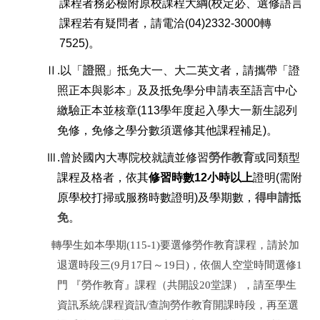
課程者務必檢附原校課程大綱
(
校定必、選修語言
課程若有疑問者，請電洽
(04)2332-3000
轉
7525)
。
Ⅱ
.
以「
證照
」抵免大一、大二英文者，請攜帶「證
照正本與影本」及及抵免學分申請表至語言中心
繳驗正本並核章
(113
學年度起入學大一新生認列
免修，免修之學分數須選修其他課程補足
)
。
Ⅲ
.
曾於國內大專院校就讀並修習
勞作教育
或同類型
課程及格者，依其
修習時數
12
小時以上
證明
(
需附
原學校打掃或服務時數證明
)
及學期數，
得申請抵
免
。
轉學生如本學期(115-1)要選修勞作教育課程，請於加
退選時段三(9月17日～19日)，依個人空堂時間選修1
門 『勞作教育』課程（共開設20堂課），請至學生
資訊系統/課程資訊/查詢勞作教育開課時段，再至選