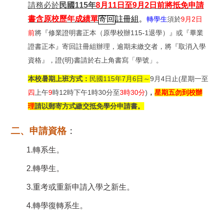
請務必於
民國
115
年
8
月11
日至9
月
2
日前將抵免申請
書含原校歷年成績單
寄回
註冊組
。
轉學生
須於
9月2日
前
將『修業證明書正本（原學校辦115-1退學）』或『畢業
證書正本』寄回註冊組辦理，逾期未繳交者，將『取消入學
資格』，證(明)書請於右上角書寫「學號」。
本校暑期上班方式：
民國
115
年
7
月
6
日～
9月4日止
(星期一至
四
上午
9
時12時下午1時30分至
3時30分
)
，
星期五勿到校辦
理
請以郵寄方式繳交抵免學分申請書。
二
、
申請資格
：
1.
轉系生。
2.
轉學生。
3.
重考或重新申請入學之新生。
4.
轉學復轉系生。