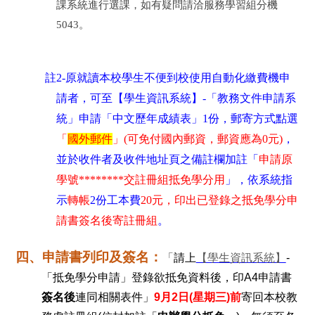
課系統進行選課，如有疑問請洽服務學習組分機
5043。
註2-原就讀本校學生不便到校使用自動化繳費機申
請者，可至【學生資訊系統】-「教務文件申請系
統」申請「中文歷年成績表」1份，郵寄方式點選
「
國外郵件
」(可免付國內郵資，郵資應為0元)
，
並於收件者及收件地址頁之備註欄加註「
申請原
學號********
交註冊組抵免學分用
」，依系統指
示
轉帳
2
份工本費
20
元，印出已登錄之抵免學分申
請書簽名後寄註冊組
。
四、申請書列印及簽名
：
「
請上
【學生資訊系統】
-
「抵免學分申請」登錄欲抵免資料後，印
A4
申請書
簽名後
連同相關表件」
9
月
2
日
(
星期三
)
前
寄回本校教