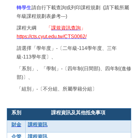
轉學生
請自行下載查詢或列印課程規劃
(
請下載所屬
年級課程規劃表參考
---)
課程大綱
「
課規資訊查詢
」
https://cts.cyut.edu.tw/CTS0062/
請選擇「學年度」
-
〔二年級
-114
學年度、三年
級
-113
學年度〕、
「系別」、「學制」
-
〔四年制
(
日間部
)
、四年制
(
進修
部
)
〕、
「組別」
-
〔不分組、所屬學籍分組〕
系別
課程資訊及
其他抵免事項
財金
課程資訊
企管
課程資訊