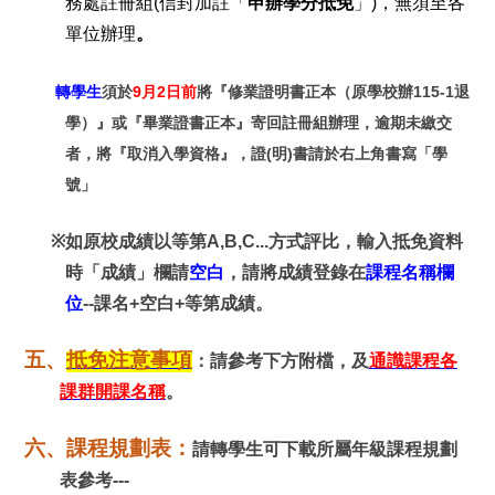
務處註冊組
(
信封加註「
申辦學分抵免
」
)
，無須至各
單位辦理
。
轉學生
須於
9月2日前
將『修業證明書正本（原學校辦115-1退
學）』或『畢業證書正本』寄回註冊組辦理，逾期未繳交
者，將『取消入學資格』，證(明)書請於右上角書寫「學
號」
※
如原校成績以等第
A,B,C...
方式評比，輸入抵免資料
時「成績」欄請
空白
，請將成績登錄在
課程名稱欄
位
--
課名
+
空白
+
等第成績。
五、
抵免注意事項
：請參考下方附檔，及
通識課程各
課群開課名稱
。
六、課程規劃表：
請轉學生可下載所屬年級課程規劃
表參考
---