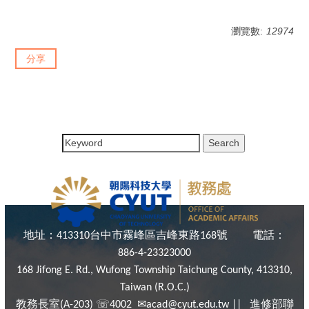
瀏覽數:
12974
分享
地址：
台中市霧峰區吉峰東路
號
電話：
413310
168
886-4-23323000
168 Jifong E. Rd., Wufong Township Taichung County, 413310,
Taiwan (R.O.C.)
教務長室
☏
✉
進修部聯
(A-203)
4002
acad@cyut.edu.tw ||