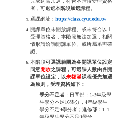
完成網路加選，符合本階段受理資格
者，可退選
本階段加選
課程。
選課網址：
https://class.cyut.edu.tw
。
開課單位未開放課程、或未符合以上
受理資格者，本階段無法加選，相關
情形請洽詢開課單位、或所屬系辦確
認。
本階段
可選課範圍為各開課單位設定
同意
開放
之課程，可選課人數由各開
課單位設定，以
未額滿
課程優先加選
為原則，受理資格如下：
學分不足者
：日間部：
1-3
年級學
生學分不足
16
學分，
4
年級學生
學分不足
9
學分者；進修部：
1-4
年級學生學分不足
9
學分。