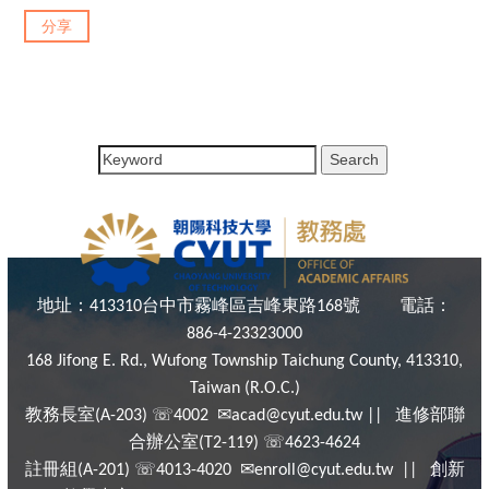
分享
地址：
台中市霧峰區吉峰東路
號
電話：
413310
168
886-4-23323000
168 Jifong E. Rd., Wufong Township Taichung County, 413310,
Taiwan (R.O.C.)
教務長室
☏
✉
進修部聯
(A-203)
4002
acad@cyut.edu.tw ||
合辦公室
☏
(T2-119)
4623-4624
註冊組
☏
✉
創新
(A-201)
4013-4020
enroll@cyut.edu.tw ||