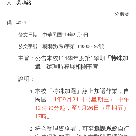
人：
吳鴻銘
分機號
碼：
4025
發文日期：中華民國
114
年
9
月
9
日
發文字號：朝陽教
(
課
)
字第
1140000197
號
主旨：公告本校
114
學年度第
1
學期
「特殊加
選」
辦理時程
與相關事宜。
說明：
本校「特殊加選」線上加選作業，自
民國
114
年
9
月
24
日（星期三）
中午
12
時
30
分起，至
9
月
26
日（星期五）
17
時
。
符合受理資格者，可至
選課系統
自行