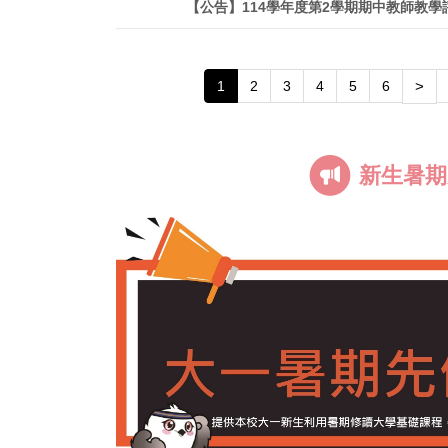
【公告】114學年度第2學期期中教師教
1
2
3
4
5
6
>
新生暑期