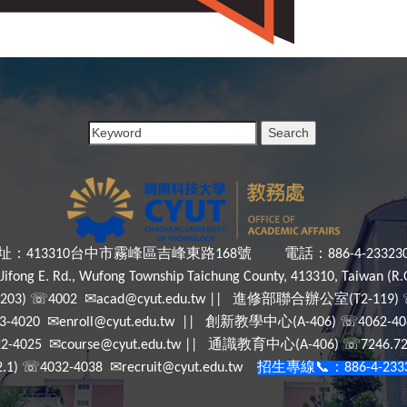
址：
台中市霧峰區吉峰東路
號
電話：
413310
168
886-4-23323
Jifong E. Rd., Wufong Township Taichung County, 413310, Taiwan (R.
☏
✉
進修部聯合辦公室
-203)
4002
acad@cyut.edu.tw ||
(T2-119)
✉
創新教學中心
☏
13-4020
enroll@cyut.edu.tw ||
(A-406)
4062-4
✉
通識教育中心
☏
22-4025
course@cyut.edu.tw ||
(A-406)
7246.7
☏
✉
招生專線
📞
：
2.1)
4032-4038
recruit@cyut.edu.tw
886-4-233