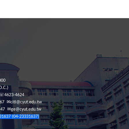
000
O.C.)
☏
4623-4624
✉
067
citl@cyut.edu.tw
✉
247
ge@cyut.edu.tw
31637 (04-23331637)