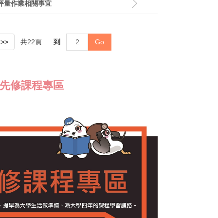
學評量作業相關事宜
>>
共
22
頁
到
Go
先修課程專區