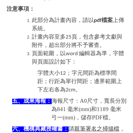
注意事項：
此部分為計畫內容，請以
檔案
上傳
pdf
系統。
計畫內容至多
頁，包含參考文獻與
25
附件，超出部分將不予審查。
頁面範圍，以
編輯器為準，字體
word
與頁面設計如下：
字體大小
；字元間距為標準間
12
距；行距為單行間距；邊界範圍上
下左右各為
。
2cm
五、成果海報：
海報尺寸：
A0
尺寸，寬長分別
為
841
毫米
(mm)
和
1189
毫米
弓一
(mm)
，儲存
PDF
檔。
六、機構典藏授權書：
請
親筆署名之掃描檔
，