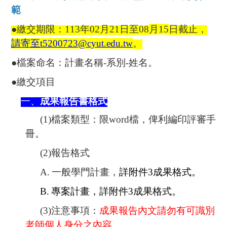
範
●
繳交期限：
113
年
02
月
21
日至
08
月
15
日截止，
請寄至t5200723
@cyut.edu.tw
。
●
檔案命名：計畫名稱
-
系別
-
姓名。
●
繳交項目
一、
成果報告書格式
(1)
檔案類型：限
word
檔，俾利編印評審手
冊。
(2)
報告格式
A.
一般學門計畫，
詳附件
3
成果
格式。
B.
專案計畫，詳附件
3
成果
格式。
(3)
注意事項：
成果報告內文請勿有可識別
老師個人身分之內容。