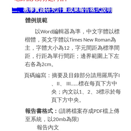
二、教學實踐研究計畫成果報告格式說明
體例規範
以
編輯器為準，中文字體以標
Word
楷體，英文字體以
為
Times New Roman
主，字體大小為
，字元間距為標準間
12
距，行距為單行間距；邊界範圍上下左
右各為
。
2cm
頁碼編寫：摘要及目錄部分請用羅馬字
I
、
、
標在每頁下方中
II
III……
央；內文以
、
、
標示於每
1
2
3
頁下方中央。
報告書格式：
請將檔案存成
檔上傳
(
PDF
至系統，以
為限
20mb
)
報告內文