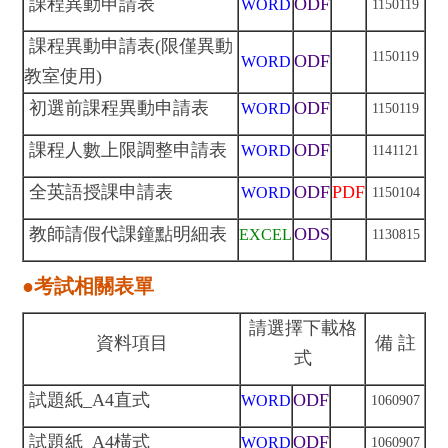
課程異動申請表
ODF
WORD
1150119
課程異動申請表(限僅異動
1150119
ODF
WORD
教室使用)
初選前課程異動申請表
ODF
WORD
1150119
課程人數上限調整申請表
ODF
WORD
1141121
全英語授課申請表
ODF
PDF
WORD
1150104
教師請假代課鐘點明細表
ODS
EXCEL
1130815
●考試相關表單
請選擇下載格
資料項目
備 註
式
試題紙_A4直式
ODF
WORD
106
09
07
試題紙_A4橫式
ODF
WORD
106
09
07