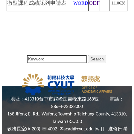
微型課程成績認列申請表
ODF
WORD
1110628
地址：
台中市霧峰區吉峰東路
號
電話：
413310
168
886-4-23323000
168 Jifong E. Rd., Wufong Township Taichung County, 413310,
Taiwan (R.O.C.)
教務長室
☏
✉
進修部聯
(A-203)
4002
acad@cyut.edu.tw ||