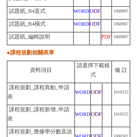
試題紙_B4直式
ODF
WORD
106
09
07
試題紙_B4橫式
ODF
WORD
106
09
07
試題紙_編輯說明
PDF
106
09
07
●課程規劃相關表單
請選擇下載格
資料項目
備 註
式
課程規劃_課程異動_申請
ODF
WORD
1010515
表
課程規劃_課程新增_申請
ODF
WORD
101
05
15
表
課程規劃_應修學分數及說
ODF
WORD
1000502